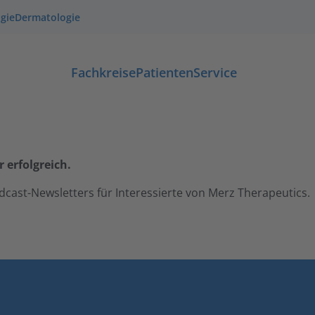
gie
Dermatologie
Fachkreise
Patienten
Service
erfolgreich.
dcast-Newsletters für Interessierte von Merz Therapeutics.