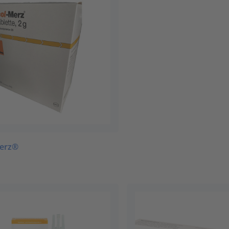
Merz®